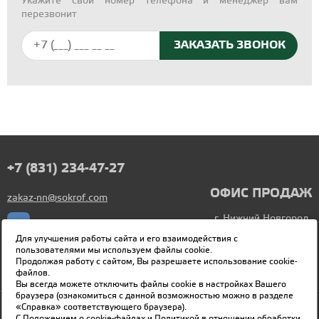
Укажите свой номер телефона и менеджер вам
перезвонит
+7 (831) 234-47-27
ОФИС ПРОДАЖ
zakaz-nn@sokrof.com
г. Нижний Новгород,
Деревообделочная, 2
Для улучшения работы сайта и его взаимодействия с
Понедельник - Пятница
пользователями мы используем файлы cookie.
Продолжая работу с сайтом, Вы разрешаете использование cookie-
8:00 - 17:00
файлов.
Вы всегда можете отключить файлы cookie в настройках Вашего
браузера (ознакомиться с данной возможностью можно в разделе
«Справка» соответствующего браузера).
© SOKROF 2026
С
Положением о cookie-файлах
и
Политикой в отношении обработки