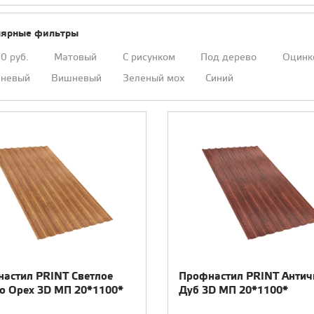
ЕПЛОИЗОЛЯЦИЯ
лярные фильтры
0 руб.
Матовый
С рисунком
Под дерево
Оцинк
ИПСОКАРТОНА
чневый
Вишневый
Зеленый мох
Синий
астил PRINT Светлое
Профнастил PRINT Анти
о Орех 3D МП 20*1100*
Дуб 3D МП 20*1100*