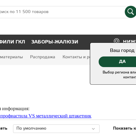
ФИЛИ ГКЛ
ЗАБОРЫ-ЖАЛЮЗИ
НИЖ
Ваш город
 материалы
ФИЛИ ДЛЯ ГИПСОКАРТОНА
Распродажа
ЖАЛЮЗИ
Контакты и реквизиты
ДА
МЕНТЫ САЙДИНГА
Выбор региона вли
контак
я информация:
з профнастила VS металлический штакетник
зать
Показать 