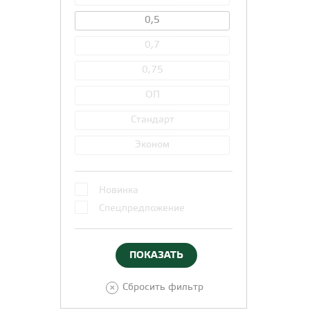
0,5
0,7
0,75
ОП
Стандарт
Эконом
Новинка
Спецпредложение
×