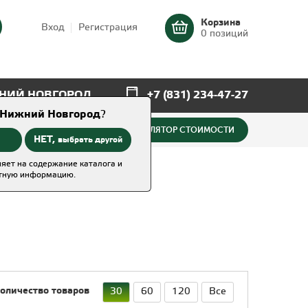
Корзина
Вход
Регистрация
0 позиций
НИЙ НОВГОРОД
+7 (831) 234-47-27
Нижний Новгород
?
КАЛЬКУЛЯТОР СТОИМОСТИ
НЕТ,
выбрать другой
яет на содержание каталога и
тную информацию.
количество товаров
30
60
120
Все